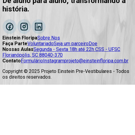
De aluno para aluno, transformando a
história.
Einstein Floripa
Sobre Nos
Faça Parte
Voluntariado
Seja um parceiro
Doe
Nossas Aulas
Segunda - Sexta 18h até 22h CSS - UFSC
Florianópolis, SC 88040-370
Contato
Formulário
Instagram
projeto@einsteinfloripa.com.br
Copyright © 2025 Projeto Einstein Pre-Vestibulares - Todos
os direitos reservados.